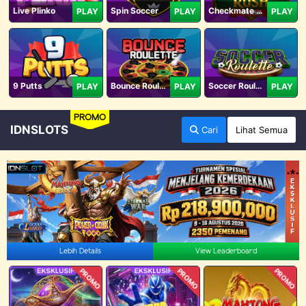
Live Plinko
Spin Soccer
Checkmate Rush
PLAY
PLAY
PLAY
9 Putts
Bounce Roulette
Soccer Roulette
PLAY
PLAY
PLAY
PROMO
IDNSLOTS
Cari
Lihat Semua
Lebih Details
View Leaderboard
PROMO
PROMO
PROMO