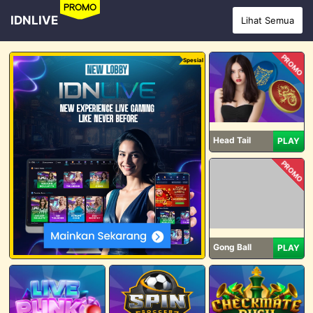
PROMO
IDNLIVE
Lihat Semua
PROMO
Spesial
Head Tail
PLAY
PROMO
Gong Ball
PLAY