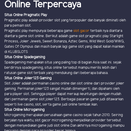
Online Terpercaya
Situs Online Pragmatic Play
Pragmatic play adalah provider slot yang terpopuler dan banyak diminati oleh
para pemain slot.
Pragmatic play mempunyai beberapa game
slot gacor
terbaik nya diantara
diantara game slot online. Berikut adalah game slot pragmatic play Starlight
Princess, Joker Jewels, Sweet Bonanza, Aztec Gems, Wild West Gold/WWG,
Gates Of Olympus dan masih banyak lagi game slot yang dapat kalian mainkan
di KLUBSLOTS
Situs Online Spadegaming
Spadegaming merupakan situs yang paling top di bagian Asia saat ini. sejak
berdirinya spadegaming, situs online tersebut mampu merilis lebih dari
ratusan game slot terbaik yang mendukung dari beberapa bahasa.
Situs Online Joker123 Gaming
Slot Joker adalah permainan casino online dan slot online dari provider joker
gaming. Permainan joker123 sangat mudah dimengerti, dan dipahami oleh
para player slot. Sehingga player dapat meraup keuntungan dengan mudah
dari permainan game slot joker123. Berbagai pasaran game judi ditawarkan
seperti live casino, slot, serta game judi online tembak ikan.
Situs Online Microgaming
Microgaming merupakan perusahaan game casino sejak tahun 2010. Seiring
berjalan nya waktu, slot gacor microgaming menjadikan provider tersebut
dengan menyediakan game judi slot online.Dan akhirnya microgaming mampu
bersaing dengan para provider besar lainnya.