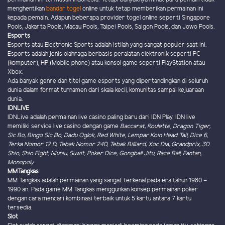
menghentikan
bandar togel
online untuk tetap memberikan permainan ini
kepada pemain. Adapun beberapa provider togel online seperti Singapore
Pools, Jakarta Pools, Macau Pools, Taipei Pools, Saigon Pools, dan Jowo Pools.
Esports
Esports atau Electronic Sports adalah istilah yang sangat populer saat ini.
Esports adalah jenis olahraga berbasis peralatan elektronik seperti PC
(komputer), HP (Mobile phone) atau konsol game seperti PlayStation atau
Xbox.
Ada banyak genre dan titel game esports yang dipertandingkan di seluruh
dunia dalam format turnamen dari skala kecil, komunitas sampai kejuaraan
dunia.
IDNLIVE
IDNLive adalah permainan live casino paling baru dari IDN Play. IDN live
memiliki service live casino dengan game
Baccarat, Roulette, Dragon Tiger,
Sic Bo, Bingo Sic Bo, Dadu Oglok, Red White, Lempar Koin Head Tail, Dice 6,
Terka Nomor 12 D, Tebak Nomor 24D, Tebak Billiard, Xoc Dia, Grandprix, 3D
Shio, Shio Fight, Niuniu, Suwit, Poker Dice, Gongball Jitu, Race Ball, Fantan,
Monopoly.
MMTangkas
MM Tangkas adalah permainan yang sangat terkenal pada era tahun 1980 –
1990 an. Pada game MM Tangkas menggunkan konsep permainan poker
dengan cara mencari kombinasi terbaik untuk 5 kartu antara 7 kartu
tersedia.
Slot