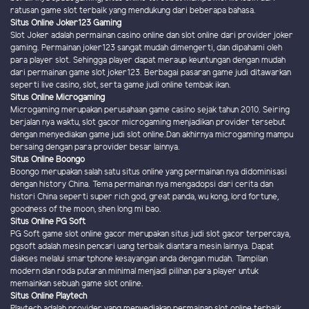
ratusan game slot terbaik yang mendukung dari beberapa bahasa.
Situs Online Joker123 Gaming
Slot Joker adalah permainan casino online dan slot online dari provider joker
gaming. Permainan joker123 sangat mudah dimengerti, dan dipahami oleh
para player slot. Sehingga player dapat meraup keuntungan dengan mudah
dari permainan game slot joker123. Berbagai pasaran game judi ditawarkan
seperti live casino, slot, serta game judi online tembak ikan.
Situs Online Microgaming
Microgaming merupakan perusahaan game casino sejak tahun 2010. Seiring
berjalan nya waktu, slot gacor microgaming menjadikan provider tersebut
dengan menyediakan game judi slot online.Dan akhirnya microgaming mampu
bersaing dengan para provider besar lainnya.
Situs Online Boongo
Boongo merupakan salah satu situs online yang permainan nya didominisasi
dengan history China. Tema permainan nya mengadopsi dari cerita dan
histori China seperti super rich god, great panda, wu kong, lord fortune,
goodness of the moon, shen long mi bao.
Situs Online PG Soft
PG Soft game slot online gacor merupakan situs judi slot gacor terpercaya,
pgsoft adalah mesin pencari uang terbaik diantara mesin lainnya. Dapat
diakses melalui smartphone kesayangan anda dengan mudah. Tampilan
modern dan roda putaran minimal menjadi pilihan para player untuk
memainkan sebuah game slot online.
Situs Online Playtech
Playtech adalah provider yang menyediakan permainan slot online terbaik