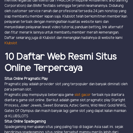
memiliki legalitas dan lisensi dari PAGCOR (Philippine Amusement and Gaming
Corporation) dan BMM Testlabs sehingga terjamin keamanannya. Didukung
oleh customer service ramah dan profesional tersedia 24 jam nonstop yang
siap membantu member kapan saja. Klubslot telah berkomitmen memberikan
pelayanan terbaik dengan meningkatkan kualitas website kami dan
menyediakan pelayanan lewat video tutorial, panduan betting, link alternatif
dan fitur menarik lainnya untuk membantu member meraih kemenangan.
Daftar sekarang juga di Klubslot dan menangkan hadiahnya di website kami
Klubslot
10 Daftar Web Resmi Situs
Online Terpercaya
Situs Online Pragmatic Play
Pragmatic play adalah provider slot yang terpopuler dan banyak diminati oleh
para pemain slot.
Pragmatic play mempunyai beberapa game
slot gacor
terbaik nya diantara
diantara game slot online. Berikut adalah game slot pragmatic play Starlight
Princess, Joker Jewels, Sweet Bonanza, Aztec Gems, Wild West Gold/WWG,
Gates Of Olympus dan masih banyak lagi game slot yang dapat kalian mainkan
di KLUBSLOTS
Situs Online Spadegaming
Spadegaming merupakan situs yang paling top di bagian Asia saat ini. sejak
berdirinya spadegaming, situs online tersebut mampu merilis lebih dari