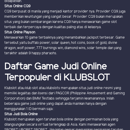
didapatkan.
Situs Online CQ9
CQ9 berpusat di manila yang menjadi kantor provider nya. Provider CQ9 juga
memberikan keuntungan yang sangat besar. Provider CQ9 bukan merupakan
situs yang bukan sembarangan karena CQ9 hanya menawarkan game slot
terbaik dan terpercaya dengan kualitas paling atas di kelasnya.
Situs Online Playson
Menawarkan 10 game terbaiknya yang menambahkan jackpot terbesar. Game
tersebut yaitu buffalo power, solar queen, hot coins, book of gold, divine
dragon, wolf power, 777 burnings win, diamond wins, solar temple dan yang
terakhir adalah 9 happy pharaohs.
Daftar Game Judi Online
Terpopuler di KLUBSLOT
Klubslot atau klub slot atau klubslots merupakan situs judi online resmi yang
memiliki legalitas dan lisensi dari PAGCOR (Philippine Amusement and Gaming
Corporation) dan BMM Testlabs sehingga terjamin keamanannya. Inilah
beberapa game judi online yang dapat anda mainkan hanya dengan
menggunakan 1 ID bermain saja :
Situs Judi Bola Online
Klubslot merupakan agen taruhan bola online dengan permainan bola yang
dilangsungkan secara virtual terlengkap di Asia. Kami menawarkan agen
SBOBET, UBOBET, SBOBET. Jika kalian gemar memainkan permainan taruhan