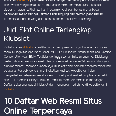
slot atau
Klubslots
juga bekerja sama dengan berbagai perbankan indonesia
dan ewallet yang bertujuan memudahkan member melakukan transaksi
deposit maupun withdraw. Kami juga menyediakan bonus menarik dan
berlimpah setiap harinya. Daftar sekarang juga dan nikmati pengalaman
bermain judi online yang unik. Raih hadiah menariknya sekarang.
Judi Slot Online Terlengkap
Klubslot
Klubslot atau
klub slot
atau Klubslots merupakan situs judi online resmi yang
memiliki legalitas dan lisensi dari PAGCOR (Philippine Amusement and Gaming
Corporation) dan BMM Testlabs sehingga terjamin keamanannya. Didukung
oleh customer service ramah dan profesional tersedia 24 jam nonstop yang
siap membantu member kapan saja. Klubslot telah berkomitmen memberikan
pelayanan terbaik dengan meningkatkan kualitas website kami dan
menyediakan pelayanan lewat video tutorial, panduan betting, link alternatif
dan fitur menarik lainnya untuk membantu member meraih kemenangan.
Daftar sekarang juga di Klubslot dan menangkan hadiahnya di website kami
Klubslot
10 Daftar Web Resmi Situs
Online Terpercaya