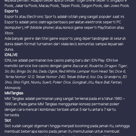
kepada pemain. Adapun beberapa provider togel online seperti Singapore
Pools, Jakarta Pools, Macau Pools, Taipei Pools, Saigon Pools, dan Jowo Pools.
Esports
Esports atau Electronic Sports adalah istilah yang sangat populer saat ini.
Esports adalah jenis olahraga berbasis peralatan elektronik seperti PC
(komputer), HP (Mobile phone) atau konsol game seperti PlayStation atau
Xbox.
Ada banyak genre dan titel game esports yang dipertandingkan di seluruh
dunia dalam format turnamen dari skala kecil, komunitas sampai kejuaraan
dunia.
IDNLIVE
IDNLive adalah permainan live casino paling baru dari IDN Play. IDN live
memiliki service live casino dengan game
Baccarat, Roulette, Dragon Tiger,
Sic Bo, Bingo Sic Bo, Dadu Oglok, Red White, Lempar Koin Head Tail, Dice 6,
Terka Nomor 12 D, Tebak Nomor 24D, Tebak Billiard, Xoc Dia, Grandprix, 3D
Shio, Shio Fight, Niuniu, Suwit, Poker Dice, Gongball Jitu, Race Ball, Fantan,
Monopoly.
MMTangkas
MM Tangkas adalah permainan yang sangat terkenal pada era tahun 1980 –
1990 an. Pada game MM Tangkas menggunkan konsep permainan poker
dengan cara mencari kombinasi terbaik untuk 5 kartu antara 7 kartu
tersedia.
Slot
Slot sudah sangat digemari hingga menjadi booming pada jaman itu, sehingga
membuat beberapa kasino pada jaman itu memutuskan untuk membuat