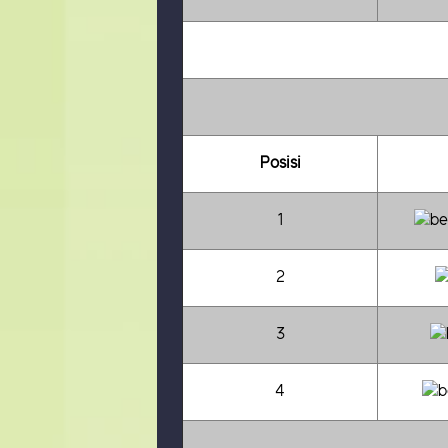
Posisi
1
2
3
4