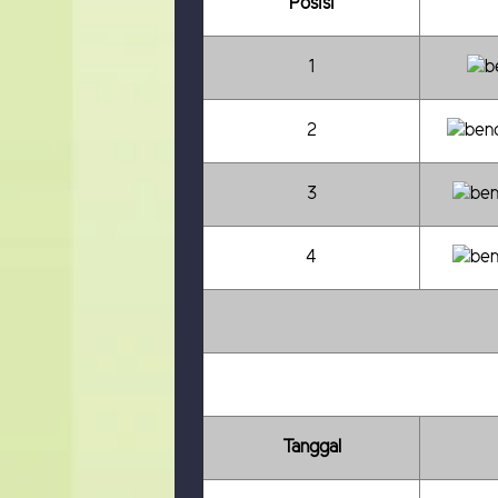
Posisi
1
2
3
4
Tanggal