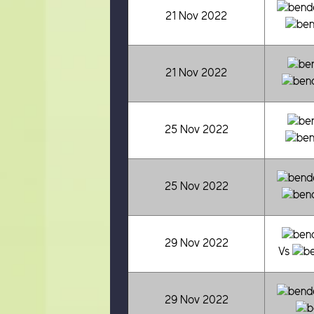
21 Nov 2022
21 Nov 2022
25 Nov 2022
25 Nov 2022
29 Nov 2022
Vs
29 Nov 2022