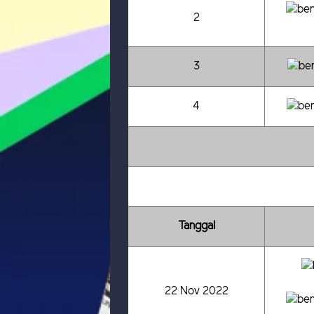
2
3
4
Tanggal
22 Nov 2022