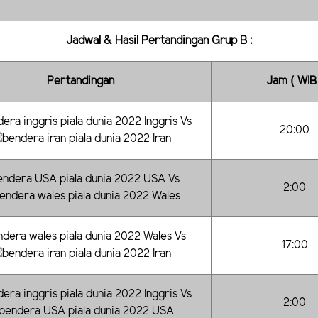
Jadwal & Hasil Pertandingan Grup B :
Pertandingan
Jam ( WIB
Inggris Vs
20:00
Iran
USA Vs
2:00
Wales
Wales Vs
17:00
Iran
Inggris Vs
2:00
USA