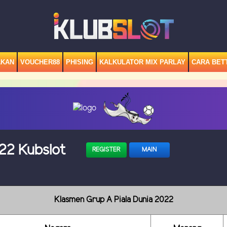
AKAN
VOUCHER88
PHISING
KALKULATOR MIX PARLAY
CARA BET
022 Kubslot
REGISTER
MAIN
Klasmen Grup A Piala Dunia 2022