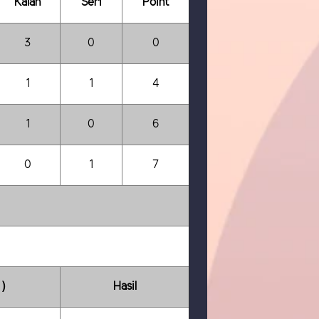
Kalah
Seri
Point
3
0
0
1
1
4
1
0
6
0
1
7
 )
Hasil