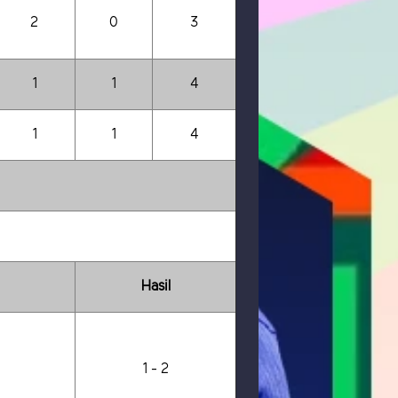
2
0
3
1
1
4
1
1
4
Hasil
1 - 2