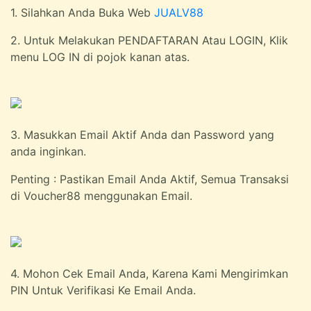
1. Silahkan Anda Buka Web
JUALV88
2. Untuk Melakukan PENDAFTARAN Atau LOGIN, Klik
menu LOG IN di pojok kanan atas.
3. Masukkan Email Aktif Anda dan Password yang
anda inginkan.
Penting : Pastikan Email Anda Aktif, Semua Transaksi
di Voucher88 menggunakan Email.
4. Mohon Cek Email Anda, Karena Kami Mengirimkan
PIN Untuk Verifikasi Ke Email Anda.