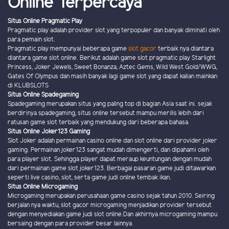
Online Terpercaya
Situs Online Pragmatic Play
Pragmatic play adalah provider slot yang terpopuler dan banyak diminati oleh
para pemain slot.
Pragmatic play mempunyai beberapa game
slot gacor
terbaik nya diantara
diantara game slot online. Berikut adalah game slot pragmatic play Starlight
Princess, Joker Jewels, Sweet Bonanza, Aztec Gems, Wild West Gold/WWG,
Gates Of Olympus dan masih banyak lagi game slot yang dapat kalian mainkan
di KLUBSLOTS
Situs Online Spadegaming
Spadegaming merupakan situs yang paling top di bagian Asia saat ini. sejak
berdirinya spadegaming, situs online tersebut mampu merilis lebih dari
ratusan game slot terbaik yang mendukung dari beberapa bahasa.
Situs Online Joker123 Gaming
Slot Joker adalah permainan casino online dan slot online dari provider joker
gaming. Permainan joker123 sangat mudah dimengerti, dan dipahami oleh
para player slot. Sehingga player dapat meraup keuntungan dengan mudah
dari permainan game slot joker123. Berbagai pasaran game judi ditawarkan
seperti live casino, slot, serta game judi online tembak ikan.
Situs Online Microgaming
Microgaming merupakan perusahaan game casino sejak tahun 2010. Seiring
berjalan nya waktu, slot gacor microgaming menjadikan provider tersebut
dengan menyediakan game judi slot online.Dan akhirnya microgaming mampu
bersaing dengan para provider besar lainnya.