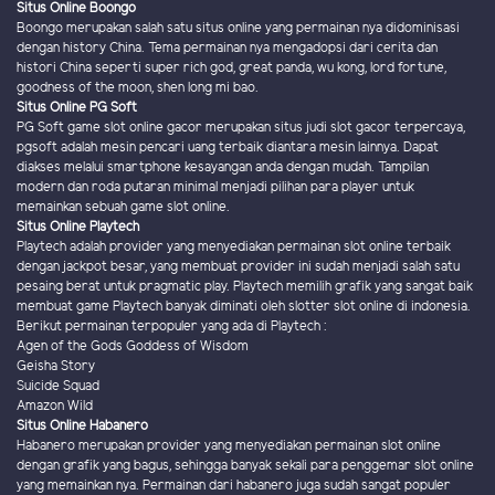
Situs Online Boongo
Boongo merupakan salah satu situs online yang permainan nya didominisasi
dengan history China. Tema permainan nya mengadopsi dari cerita dan
histori China seperti super rich god, great panda, wu kong, lord fortune,
goodness of the moon, shen long mi bao.
Situs Online PG Soft
PG Soft game slot online gacor merupakan situs judi slot gacor terpercaya,
pgsoft adalah mesin pencari uang terbaik diantara mesin lainnya. Dapat
diakses melalui smartphone kesayangan anda dengan mudah. Tampilan
modern dan roda putaran minimal menjadi pilihan para player untuk
memainkan sebuah game slot online.
Situs Online Playtech
Playtech adalah provider yang menyediakan permainan slot online terbaik
dengan jackpot besar, yang membuat provider ini sudah menjadi salah satu
pesaing berat untuk pragmatic play. Playtech memilih grafik yang sangat baik
membuat game Playtech banyak diminati oleh slotter slot online di indonesia.
Berikut permainan terpopuler yang ada di Playtech :
Agen of the Gods Goddess of Wisdom
Geisha Story
Suicide Squad
Amazon Wild
Situs Online Habanero
Habanero merupakan provider yang menyediakan permainan slot online
dengan grafik yang bagus, sehingga banyak sekali para penggemar slot online
yang memainkan nya. Permainan dari habanero juga sudah sangat populer