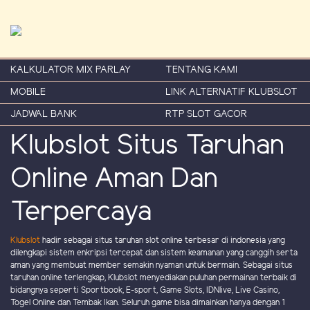
KALKULATOR MIX PARLAY
TENTANG KAMI
MOBILE
LINK ALTERNATIF KLUBSLOT
JADWAL BANK
RTP SLOT GACOR
Klubslot Situs Taruhan
Online Aman Dan
Terpercaya
Klubslot
hadir sebagai situs taruhan slot online terbesar di indonesia yang
dilengkapi sistem enkripsi tercepat dan sistem keamanan yang canggih serta
aman yang membuat member semakin nyaman untuk bermain. Sebagai situs
taruhan online terlengkap, Klubslot menyediakan puluhan permainan terbaik di
bidangnya seperti Sportbook, E-sport, Game Slots, IDNlive, Live Casino,
Togel Online dan Tembak Ikan. Seluruh game bisa dimainkan hanya dengan 1