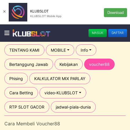
×
KLUBSLOT
Download
KLUBSLOT Mobile App
MASUK
DAFTAR
TENTANG KAMI
MOBILE
Info
Bertanggung Jawab
Kebijakan
voucher88
Phising
KALKULATOR MIX PARLAY
Cara Betting
video-KLUBSLOT
RTP SLOT GACOR
jadwal-piala-dunia
Cara Membeli Voucher88