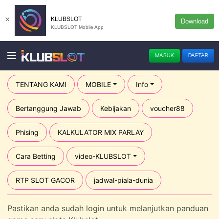
×
KLUBSLOT
Download
KLUBSLOT Mobile App
MASUK
DAFTAR
TENTANG KAMI
MOBILE
Info
Bertanggung Jawab
Kebijakan
voucher88
Phising
KALKULATOR MIX PARLAY
Cara Betting
video-KLUBSLOT
RTP SLOT GACOR
jadwal-piala-dunia
Pastikan anda sudah login untuk melanjutkan panduan