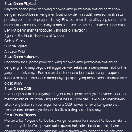
Situs Online Playtech
Playtech adalah provider yang menyediakan permainan slot online terbaik
dengan jackpot besar, yang membuat provider ini sudah menjadi salah satu
pesaing berat untuk pragmatic play. Playtech memilih grafik yang sangat baik
membuat game Playtech banyak diminati oleh slotter slot online di indonesia.
Berikut permainan terpopuler yang ada di Playtech :
Agen of the Gods Goddess of Wisdom
Geisha Story
Suicide Squad
Amazon Wild
Situs Online Habanero
Habanero merupakan provider yang menyediakan permainan slot online
dengan grafik yang bagus, sehingga banyak sekali para penggemar slot online
yang memainkan nya. Permainan dari habanero juga sudah sangat populer
karena provider habanero mempunyai jackpot yang besar serta mudah untuk
didapatkan.
Situs Online CQ9
CQ9 berpusat di manila yang menjadi kantor provider nya. Provider CQ9 juga
memberikan keuntungan yang sangat besar. Provider CQ9 bukan merupakan
situs yang bukan sembarangan karena CQ9 hanya menawarkan game slot
terbaik dan terpercaya dengan kualitas paling atas di kelasnya.
Situs Online Playson
Menawarkan 10 game terbaiknya yang menambahkan jackpot terbesar. Game
tersebut yaitu buffalo power, solar queen, hot coins, book of gold, divine
dragon, wolf power, 777 burnings win, diamond wins, solar temple dan yang