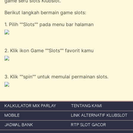
game seru slots Klubslot.
Berikut langkah bermain game slots:
1. Pilih ""Slots"" pada menu bar halaman
2. Klik ikon Game ""Slots"" favorit kamu
3. Klik ""spin"" untuk memulai permainan slots.
KALKULATOR MIX PARLAY
TENTANG KAMI
MOBILE
LINK ALTERNATIF KLUBSLOT
JADWAL BANK
RTP SLOT GACOR