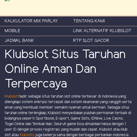
KALKULATOR MIX PARLAY
TENTANG KAMI
MOBILE
LINK ALTERNATIF KLUBSLOT
JADWAL BANK
RTP SLOT GACOR
Klubslot Situs Taruhan
Online Aman Dan
Terpercaya
Klubslot
hadir sebagai situs taruhan slot online terbesar di indonesia yang
dilengkapi sistem enkripsi tercepat dan sistem keamanan yang canggih serta
aman yang membuat member semakin nyaman untuk bermain. Sebagai situs
taruhan online terlengkap, Klubslot menyediakan puluhan permainan terbaik di
bidangnya seperti Sportbook, E-sport, Game Slots, IDNlive, Live Casino,
Togel Online dan Tembak Ikan. Seluruh game bisa dimainkan hanya dengan 1
user ID dengan proses registrasi yang mudah dan cepat. Klubslot atau klub
slot atau
Klubslots
juga bekerja sama dengan berbagai perbankan indonesia