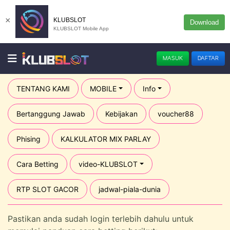
×
KLUBSLOT
Download
KLUBSLOT Mobile App
MASUK
DAFTAR
TENTANG KAMI
MOBILE
Info
Bertanggung Jawab
Kebijakan
voucher88
Phising
KALKULATOR MIX PARLAY
Cara Betting
video-KLUBSLOT
RTP SLOT GACOR
jadwal-piala-dunia
Pastikan anda sudah login terlebih dahulu untuk