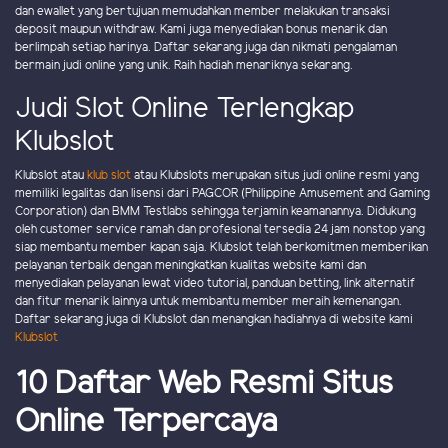
dan ewallet yang bertujuan memudahkan member melakukan transaksi
deposit maupun withdraw. Kami juga menyediakan bonus menarik dan
berlimpah setiap harinya. Daftar sekarang juga dan nikmati pengalaman
bermain judi online yang unik. Raih hadiah menariknya sekarang.
Judi Slot Online Terlengkap
Klubslot
Klubslot atau
klub slot
atau Klubslots merupakan situs judi online resmi yang
memiliki legalitas dan lisensi dari PAGCOR (Philippine Amusement and Gaming
Corporation) dan BMM Testlabs sehingga terjamin keamanannya. Didukung
oleh customer service ramah dan profesional tersedia 24 jam nonstop yang
siap membantu member kapan saja. Klubslot telah berkomitmen memberikan
pelayanan terbaik dengan meningkatkan kualitas website kami dan
menyediakan pelayanan lewat video tutorial, panduan betting, link alternatif
dan fitur menarik lainnya untuk membantu member meraih kemenangan.
Daftar sekarang juga di Klubslot dan menangkan hadiahnya di website kami
Klubslot
10 Daftar Web Resmi Situs
Online Terpercaya