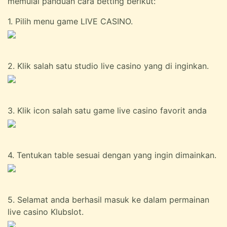
memulai panduan cara betting berikut:
1. Pilih menu game LIVE CASINO.
2. Klik salah satu studio live casino yang di inginkan.
3. Klik icon salah satu game live casino favorit anda
4. Tentukan table sesuai dengan yang ingin dimainkan.
5. Selamat anda berhasil masuk ke dalam permainan
live casino Klubslot.